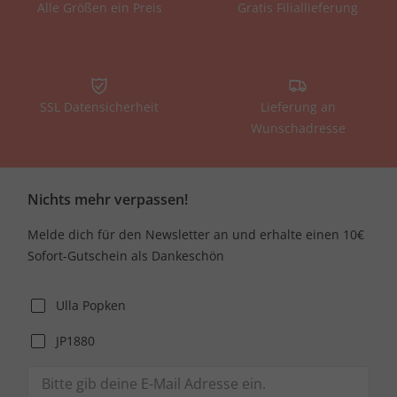
Alle Größen ein Preis
Gratis Filiallieferung
SSL Datensicherheit
Lieferung an
Wunschadresse
Nichts mehr verpassen!
Melde dich für den Newsletter an und erhalte einen 10€
Sofort-Gutschein als Dankeschön
Ulla Popken
JP1880