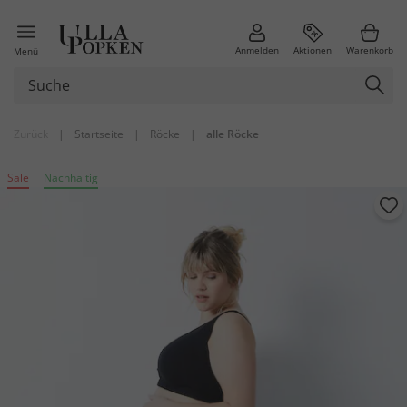
Anmelden
Aktionen
Warenkorb
Menü
Zurück
|
Startseite
|
Röcke
|
alle Röcke
Sale
Nachhaltig