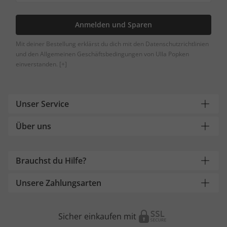
Anmelden und Sparen
Mit deiner Bestellung erklärst du dich mit den Datenschutzrichtlinien
und den Allgemeinen Geschäftsbedingungen von Ulla Popken
einverstanden.
[+]
Unser Service
Über uns
Brauchst du Hilfe?
Unsere Zahlungsarten
Sicher einkaufen mit