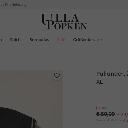
tis Filiallieferung
n
Shirts
Bermudas
Sale
Größenberater
Pullunder, ä
XL
- 50%
€ 59,99
€ 29,
Preis inkl. MwSt. zzgl.
V