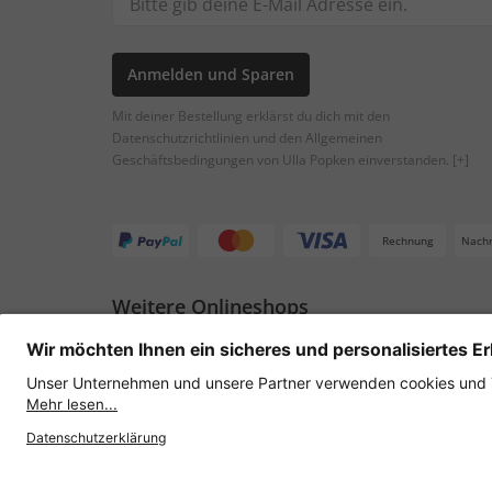
Anmelden und Sparen
Mit deiner Bestellung erklärst du dich mit den
Datenschutzrichtlinien und den Allgemeinen
Geschäftsbedingungen von Ulla Popken einverstanden.
[+]
Rechnung
Nach
Weitere Onlineshops
Österreich
Datenschutz
AGB
Widerruf erklären
Lie