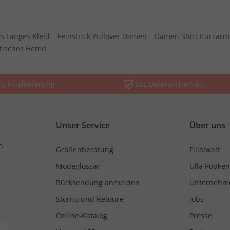
s Langes Kleid
Feinstrick Pullover Damen
Damen Shirt Kurzarm
stisches Hemd
is Filiallieferung
SSL Datensicherheit
Unser Service
Über uns
n
Größenberatung
Filialwelt
Modeglossar
Ulla Popken
Rücksendung anmelden
Unternehm
Storno und Retoure
Jobs
Online-Katalog
Presse