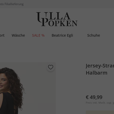
tis Filiallieferung
ort
Wäsche
SALE %
Beatrice Egli
Schuhe
Jersey-Stra
Halbarm
€ 49,99
Preis inkl. MwSt. zzgl.
V