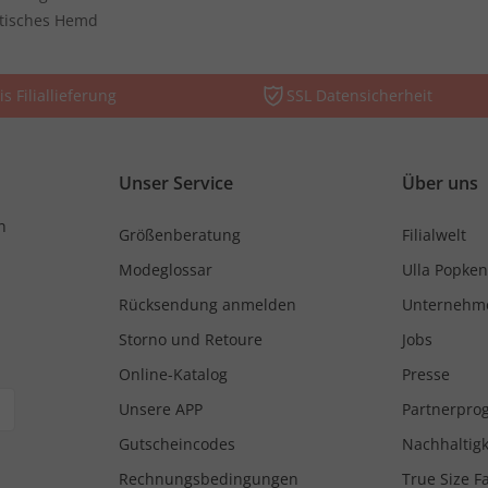
stisches Hemd
is Filiallieferung
SSL Datensicherheit
Unser Service
Über uns
n
Größenberatung
Filialwelt
Modeglossar
Ulla Popken
Rücksendung anmelden
Unternehm
Storno und Retoure
Jobs
Online-Katalog
Presse
Unsere APP
Partnerpr
Gutscheincodes
Nachhaltigk
Rechnungsbedingungen
True Size F