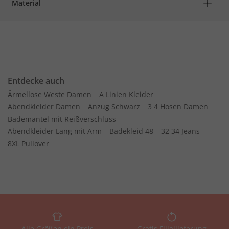
Material
Entdecke auch
Ärmellose Weste Damen
A Linien Kleider
Abendkleider Damen
Anzug Schwarz
3 4 Hosen Damen
Bademantel mit Reißverschluss
Abendkleider Lang mit Arm
Badekleid 48
32 34 Jeans
8XL Pullover
Alle Größen ein Preis
Gratis Filiallieferung