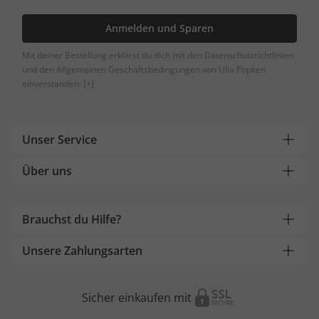
Anmelden und Sparen
Mit deiner Bestellung erklärst du dich mit den Datenschutzrichtlinien
und den Allgemeinen Geschäftsbedingungen von Ulla Popken
einverstanden.
[+]
Unser Service
Über uns
Brauchst du Hilfe?
Unsere Zahlungsarten
Sicher einkaufen mit