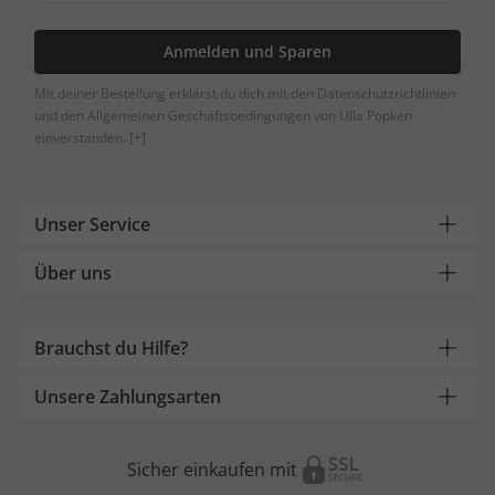
Anmelden und Sparen
Mit deiner Bestellung erklärst du dich mit den Datenschutzrichtlinien
und den Allgemeinen Geschäftsbedingungen von Ulla Popken
einverstanden.
[+]
Unser Service
Über uns
Brauchst du Hilfe?
Unsere Zahlungsarten
Sicher einkaufen mit