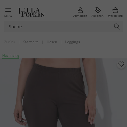
Anmelden
Aktionen
Warenkorb
Menü
Zurück
|
Startseite
|
Hosen
|
Leggings
Nachhaltig