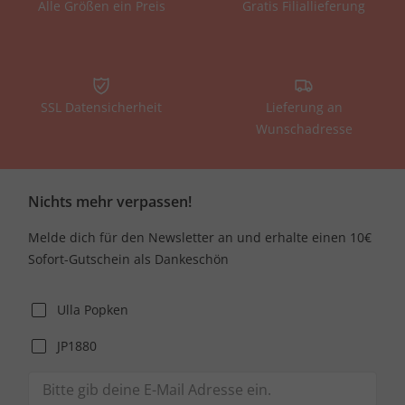
Alle Größen ein Preis
Gratis Filiallieferung
SSL Datensicherheit
Lieferung an
Wunschadresse
Nichts mehr verpassen!
Melde dich für den Newsletter an und erhalte einen 10€
Sofort-Gutschein als Dankeschön
Ulla Popken
JP1880