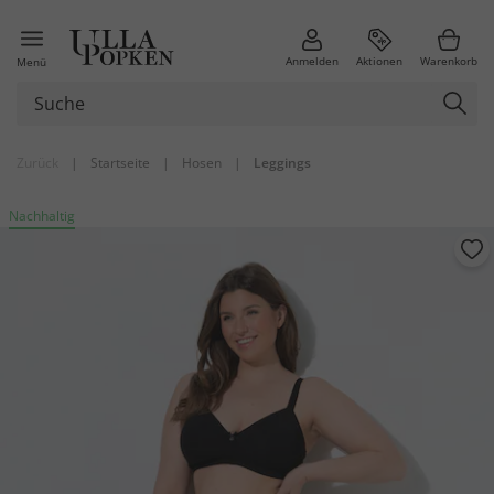
Anmelden
Aktionen
Warenkorb
Menü
Zurück
|
Startseite
|
Hosen
|
Leggings
Nachhaltig