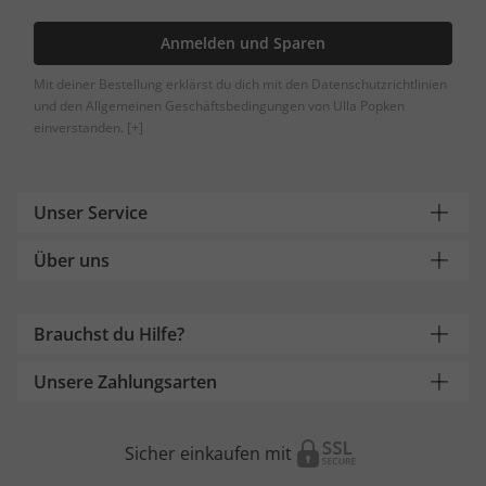
Anmelden und Sparen
Mit deiner Bestellung erklärst du dich mit den Datenschutzrichtlinien
und den Allgemeinen Geschäftsbedingungen von Ulla Popken
einverstanden.
[+]
Unser Service
Über uns
Brauchst du Hilfe?
Unsere Zahlungsarten
Sicher einkaufen mit