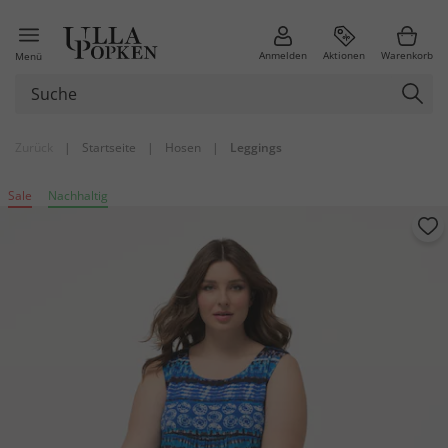
Anmelden
Aktionen
Warenkorb
Menü
Zurück
|
Startseite
|
Hosen
|
Leggings
Sale
Nachhaltig