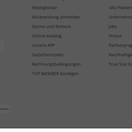
Modeglossar
Ulla Popken
Rücksendung anmelden
Unternehm
Storno und Retoure
Jobs
Online-Katalog
Presse
Unsere APP
Partnerpr
Gutscheincodes
Nachhaltigk
Rechnungsbedingungen
True Size F
TOP MEMBER kündigen
nahme