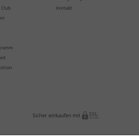
 Club
Kontakt
en
ogramm
eit
ashion
Sicher einkaufen mit