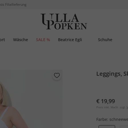
tis Filiallieferung
ort
Wäsche
SALE %
Beatrice Egli
Schuhe
Leggings, S
€ 19,99
Preis inkl. MwSt. zzgl.
V
Farbe:
schneewe