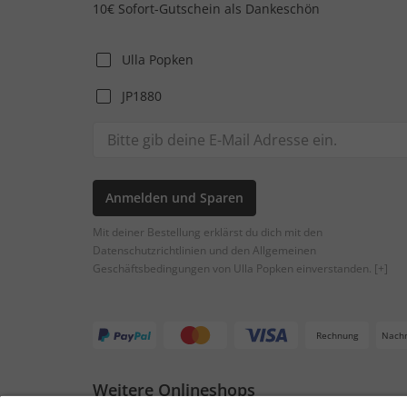
10€ Sofort-Gutschein als Dankeschön
Ulla Popken
JP1880
Anmelden und Sparen
Mit deiner Bestellung erklärst du dich mit den
Datenschutzrichtlinien und den Allgemeinen
Geschäftsbedingungen von Ulla Popken einverstanden.
[+]
Rechnung
Nach
Weitere Onlineshops