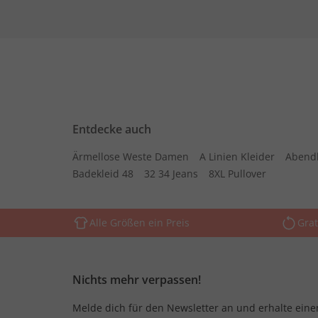
Entdecke auch
Ärmellose Weste Damen
A Linien Kleider
Abend
Badekleid 48
32 34 Jeans
8XL Pullover
Alle Größen ein Preis
Grat
Nichts mehr verpassen!
Melde dich für den Newsletter an und erhalte eine