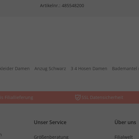
Artikelnr.:
485548200
kleider Damen
Anzug Schwarz
3 4 Hosen Damen
Bademantel 
is Filiallieferung
SSL Datensicherheit
Unser Service
Über uns
n
Größenberatung
Filialwelt