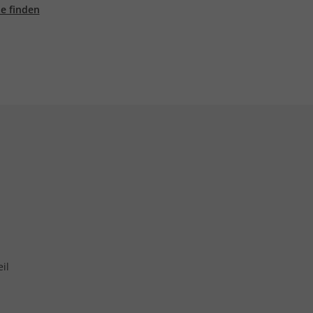
ale finden
il