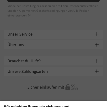
Mit deiner Bestellung erklärst du dich mit den Datenschutzrichtlinien
und den Allgemeinen Geschäftsbedingungen von Ulla Popken
einverstanden.
[+]
Unser Service
Über uns
Brauchst du Hilfe?
Unsere Zahlungsarten
Sicher einkaufen mit
Weitere Onlineshops