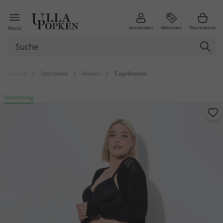
Anmelden
Aktionen
Warenkorb
Menü
Zurück
|
Startseite
|
Hosen
|
Caprihosen
Nachhaltig