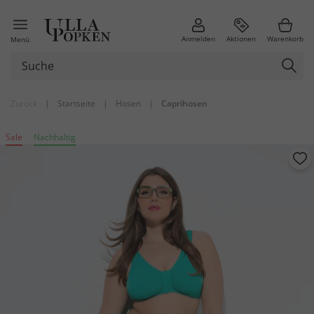
Anmelden
Aktionen
Warenkorb
Menü
Zurück
|
Startseite
|
Hosen
|
Caprihosen
Sale
Nachhaltig