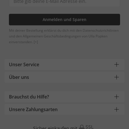
Anmelden und Sparen
Mit deiner Bestellung erklärst du dich mit den Datenschutzrichtlinien
und den Allgemeinen Geschäftsbedingungen von Ulla Popken
einverstanden.
[+]
Unser Service
Über uns
Brauchst du Hilfe?
Unsere Zahlungsarten
Sicher einkaufen mit