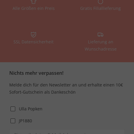
Alle Größen ein Preis
Gratis Filiallieferung
SSL Datensicherheit
Lieferung an
Wunschadresse
Nichts mehr verpassen!
Melde dich für den Newsletter an und erhalte einen 10€
Sofort-Gutschein als Dankeschön
Ulla Popken
JP1880