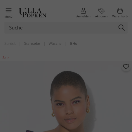
Anmelden
Aktionen
Warenkorb
Menü
Zurück
|
Startseite
|
Wäsche
|
BHs
Sale