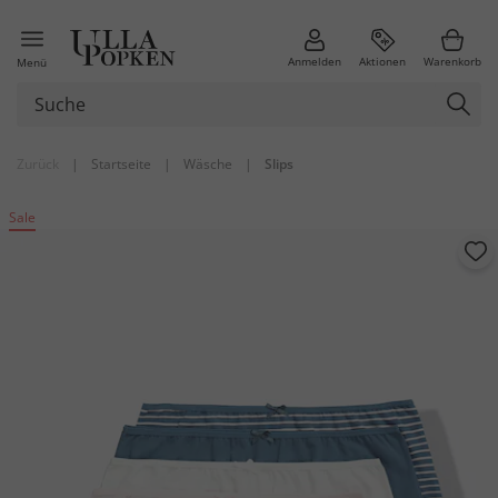
Anmelden
Aktionen
Warenkorb
Menü
Zurück
|
Startseite
|
Wäsche
|
Slips
Sale