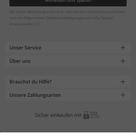
Anmelden und Sparen
Mit deiner Bestellung erklärst du dich mit den Datenschutzrichtlinien
und den Allgemeinen Geschäftsbedingungen von Ulla Popken
einverstanden.
[+]
Unser Service
Über uns
Brauchst du Hilfe?
Unsere Zahlungsarten
Sicher einkaufen mit