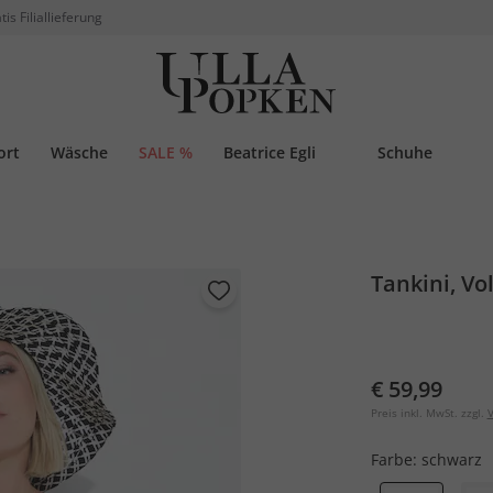
tis Filiallieferung
ort
Wäsche
SALE %
Beatrice Egli
Schuhe
Tankini, Vo
€ 59,99
Preis inkl. MwSt. zzgl.
V
Farbe:
schwarz