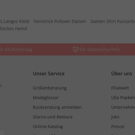
s Langes Kleid
Feinstrick Pullover Damen
Damen Shirt Kurzarm
stisches Hemd
is Filiallieferung
SSL Datensicherheit
Unser Service
Über uns
n
Größenberatung
Filialwelt
Modeglossar
Ulla Popken
Rücksendung anmelden
Unternehm
Storno und Retoure
Jobs
Online-Katalog
Presse