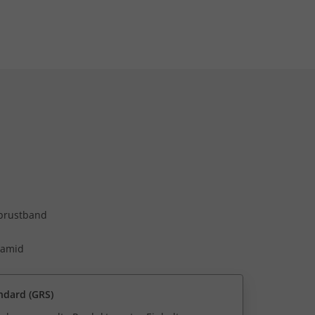
rbrustband
yamid
ndard (GRS)