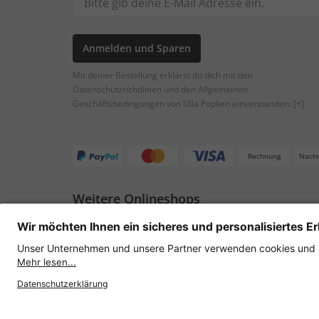
Anmelden und Sparen
Mit deiner Bestellung erklärst du dich mit den
Datenschutzrichtlinien und den Allgemeinen
Geschäftsbedingungen von Ulla Popken einverstanden.
[+]
Rechnung
Nach
Weitere Onlineshops
Österreich
Datenschutz
AGB
Widerruf erklären
Lie