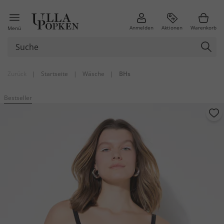
Anmelden
Aktionen
Warenkorb
Menü
Zurück
|
Startseite
|
Wäsche
|
BHs
Bestseller