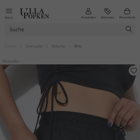
Anmelden
Aktionen
Warenkorb
Menü
Zurück
|
Startseite
|
Wäsche
|
BHs
Bestseller