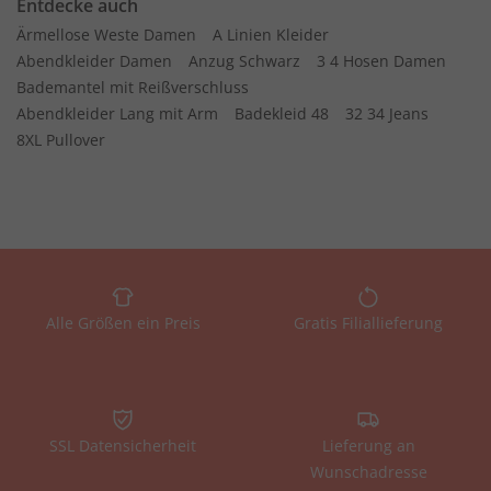
Entdecke auch
Ärmellose Weste Damen
A Linien Kleider
Abendkleider Damen
Anzug Schwarz
3 4 Hosen Damen
Bademantel mit Reißverschluss
Abendkleider Lang mit Arm
Badekleid 48
32 34 Jeans
8XL Pullover
Alle Größen ein Preis
Gratis Filiallieferung
SSL Datensicherheit
Lieferung an
Wunschadresse