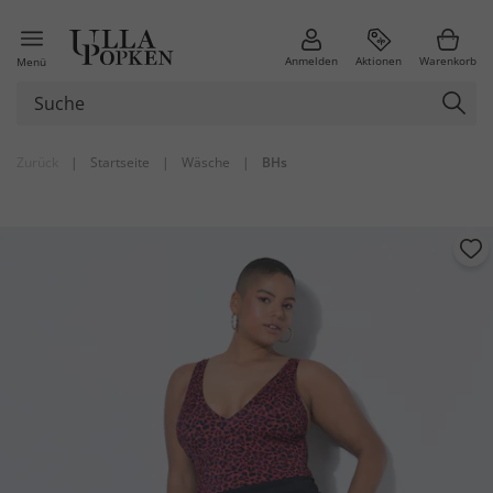
Anmelden
Aktionen
Warenkorb
Menü
Zurück
|
Startseite
|
Wäsche
|
BHs