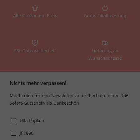
Alle Größen ein Preis
Gratis Filiallieferung
SSL Datensicherheit
Lieferung an
Wunschadresse
Nichts mehr verpassen!
Melde dich für den Newsletter an und erhalte einen 10€
Sofort-Gutschein als Dankeschön
Ulla Popken
JP1880