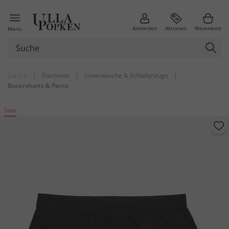
Anmelden
Aktionen
Warenkorb
Menü
Zurück
|
Startseite
|
Unterwäsche & Schlafanzüge
|
Boxershorts & Pants
Sale