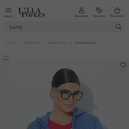
Anmelden
Aktionen
Warenkorb
Menü
Zurück
|
Startseite
|
Sweatshirts
|
Sweatjacken
Sale