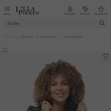
Anmelden
Aktionen
Warenkorb
Menü
Zurück
|
Startseite
|
Sweatshirts
|
Sweatjacken
Sale