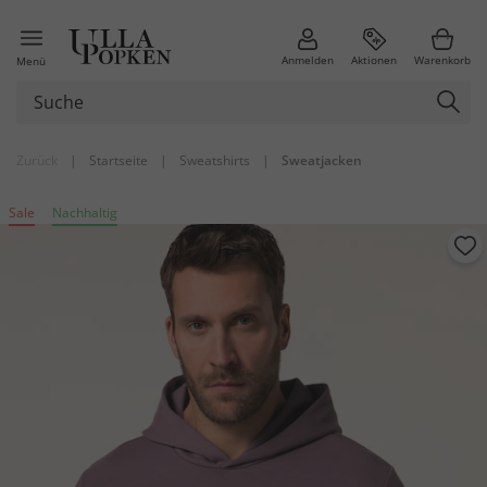
Anmelden
Aktionen
Warenkorb
Menü
Zurück
|
Startseite
|
Sweatshirts
|
Sweatjacken
Sale
Nachhaltig