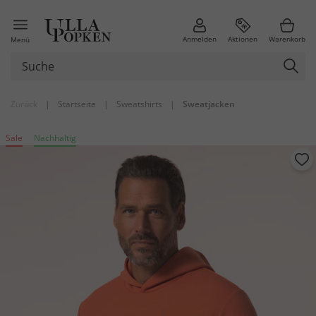
Anmelden
Aktionen
Warenkorb
Menü
Zurück
|
Startseite
|
Sweatshirts
|
Sweatjacken
Sale
Nachhaltig