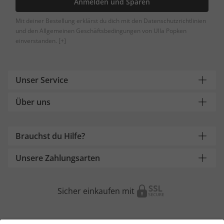
Anmelden und Sparen
Mit deiner Bestellung erklärst du dich mit den Datenschutzrichtlinien
und den Allgemeinen Geschäftsbedingungen von Ulla Popken
einverstanden.
[+]
Unser Service
Über uns
Brauchst du Hilfe?
Unsere Zahlungsarten
Sicher einkaufen mit