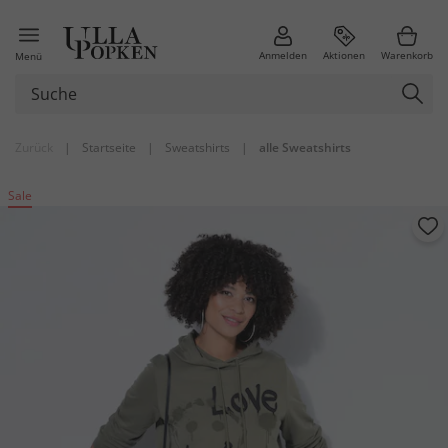
Anmelden
Aktionen
Warenkorb
Menü
Zurück
|
Startseite
|
Sweatshirts
|
alle Sweatshirts
Sale