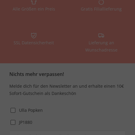
Alle Größen ein Preis
Gratis Filiallieferung
SSL Datensicherheit
Lieferung an
Wunschadresse
Nichts mehr verpassen!
Melde dich für den Newsletter an und erhalte einen 10€
Sofort-Gutschein als Dankeschön
Ulla Popken
JP1880