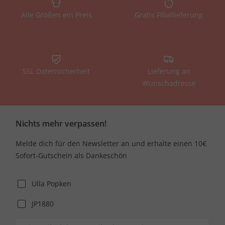
Alle Größen ein Preis
Gratis Filiallieferung
SSL Datensicherheit
Lieferung an
Wunschadresse
Nichts mehr verpassen!
Melde dich für den Newsletter an und erhalte einen 10€
Sofort-Gutschein als Dankeschön
Ulla Popken
JP1880