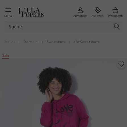
Anmelden
Aktionen
Warenkorb
Menü
Zurück
|
Startseite
|
Sweatshirts
|
alle Sweatshirts
Sale