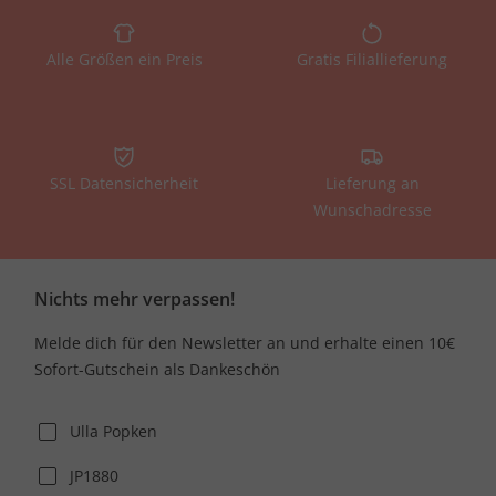
Alle Größen ein Preis
Gratis Filiallieferung
SSL Datensicherheit
Lieferung an
Wunschadresse
Nichts mehr verpassen!
Melde dich für den Newsletter an und erhalte einen 10€
Sofort-Gutschein als Dankeschön
Ulla Popken
JP1880