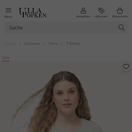
Anmelden
Aktionen
Warenkorb
Menü
Zurück
|
Startseite
|
Shirts
|
T-Shirts
Sale