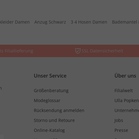
kleider Damen
Anzug Schwarz
3 4 Hosen Damen
Bademantel 
is Filiallieferung
SSL Datensicherheit
Unser Service
Über uns
n
Größenberatung
Filialwelt
Modeglossar
Ulla Popken
Rücksendung anmelden
Unternehm
Storno und Retoure
Jobs
Online-Katalog
Presse