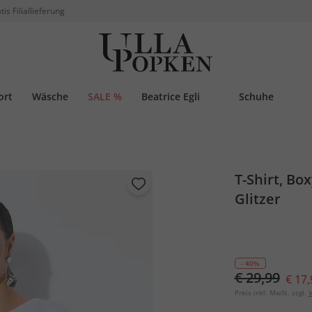
tis Filiallieferung
ort
Wäsche
SALE %
Beatrice Egli
Schuhe
T-Shirt, Bo
Glitzer
- 40%
€ 29,99
€ 17,
Preis inkl. MwSt. zzgl.
V