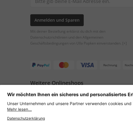
Anmelden und Sparen
Mit deiner Bestellung erklärst du dich mit den
Datenschutzrichtlinien und den Allgemeinen
Geschäftsbedingungen von Ulla Popken einverstanden.
[+]
Rechnung
Nach
Weitere Onlineshops
Österreich
Datenschutz
AGB
Widerruf erklären
Lie