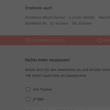
Entdecke auch
Ärmellose Weste Damen
A Linien Kleider
Abend
Badekleid 48
32 34 Jeans
8XL Pullover
Alle Größen ein Preis
Grat
Nichts mehr verpassen!
Melde dich für den Newsletter an und erhalte eine
10€ Sofort-Gutschein als Dankeschön
Ulla Popken
JP1880