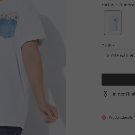
Farbe:
schneewe
Größe:
Größe wählen
In der Fili
Produktdetails