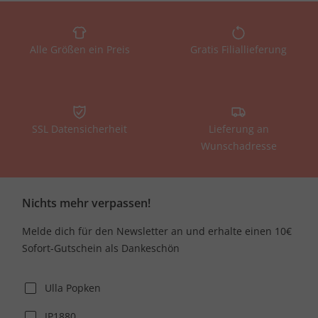
Alle Größen ein Preis
Gratis Filiallieferung
SSL Datensicherheit
Lieferung an
Wunschadresse
Nichts mehr verpassen!
Melde dich für den Newsletter an und erhalte einen 10€
Sofort-Gutschein als Dankeschön
Ulla Popken
JP1880