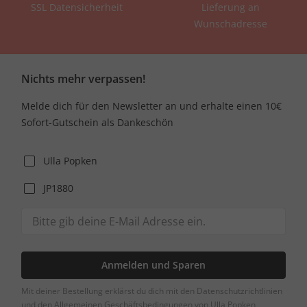
SSL Datensicherheit
Lieferung an
Wunschadresse
Nichts mehr verpassen!
Melde dich für den Newsletter an und erhalte einen 10€
Sofort-Gutschein als Dankeschön
Ulla Popken
JP1880
Anmelden und Sparen
Mit deiner Bestellung erklärst du dich mit den Datenschutzrichtlinien
und den Allgemeinen Geschäftsbedingungen von Ulla Popken