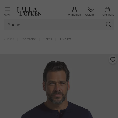
Anmelden
Aktionen
Warenkorb
Menü
Zurück
|
Startseite
|
Shirts
|
T-Shirts