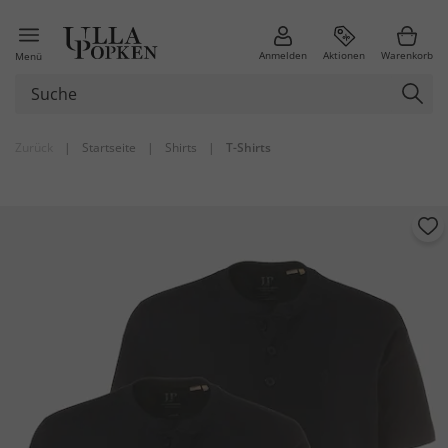
Anmelden
Aktionen
Warenkorb
Menü
Zurück
|
Startseite
|
Shirts
|
T-Shirts