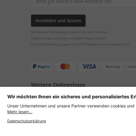
Anmelden und Sparen
Mit deiner Bestellung erklärst du dich mit den
Datenschutzrichtlinien und den Allgemeinen
Geschäftsbedingungen von Ulla Popken einverstanden.
[+]
Rechnung
Nach
Weitere Onlineshops
Österreich
Datenschutz
AGB
Widerruf erklären
Lie