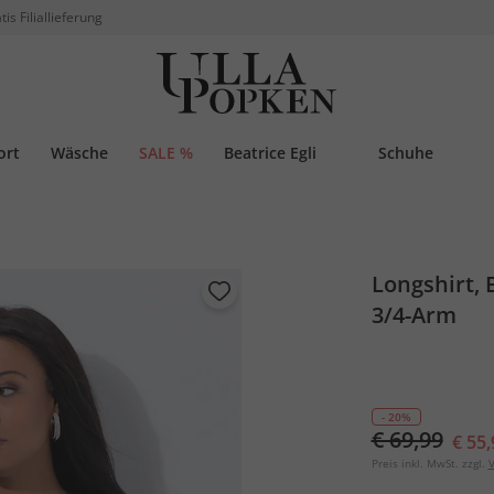
tis Filiallieferung
ort
Wäsche
SALE %
Beatrice Egli
Schuhe
Longshirt, 
3/4-Arm
- 20%
€ 69,99
€ 55,
Preis inkl. MwSt. zzgl.
V