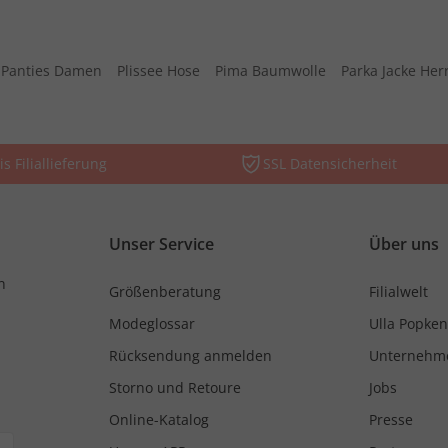
Panties Damen
Plissee Hose
Pima Baumwolle
Parka Jacke Her
is Filiallieferung
SSL Datensicherheit
Unser Service
Über uns
n
Größenberatung
Filialwelt
Modeglossar
Ulla Popken
Rücksendung anmelden
Unternehm
Storno und Retoure
Jobs
Online-Katalog
Presse