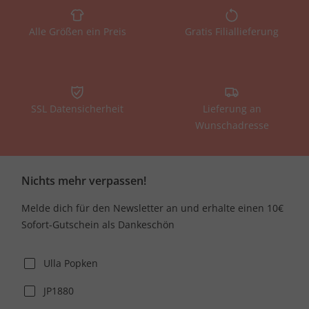
Alle Größen ein Preis
Gratis Filiallieferung
SSL Datensicherheit
Lieferung an
Wunschadresse
Nichts mehr verpassen!
Melde dich für den Newsletter an und erhalte einen 10€
Sofort-Gutschein als Dankeschön
Ulla Popken
JP1880