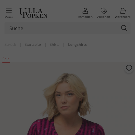
Anmelden
Aktionen
Warenkorb
Menü
Zurück
|
Startseite
|
Shirts
|
Longshirts
Sale