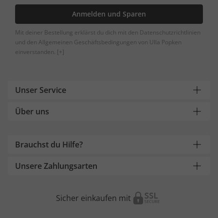
Anmelden und Sparen
Mit deiner Bestellung erklärst du dich mit den Datenschutzrichtlinien
und den Allgemeinen Geschäftsbedingungen von Ulla Popken
einverstanden.
[+]
Unser Service
Über uns
Brauchst du Hilfe?
Unsere Zahlungsarten
Sicher einkaufen mit