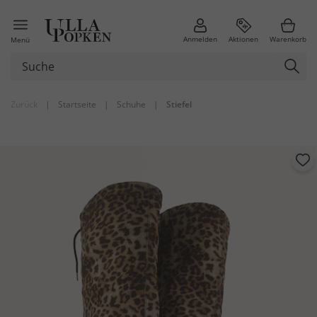
Anmelden
Aktionen
Warenkorb
Menü
Zurück
|
Startseite
|
Schuhe
|
Stiefel