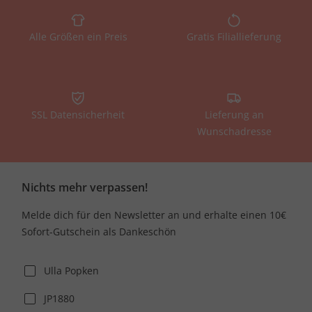
Alle Größen ein Preis
Gratis Filiallieferung
SSL Datensicherheit
Lieferung an
Wunschadresse
Nichts mehr verpassen!
Melde dich für den Newsletter an und erhalte einen 10€
Sofort-Gutschein als Dankeschön
Ulla Popken
JP1880