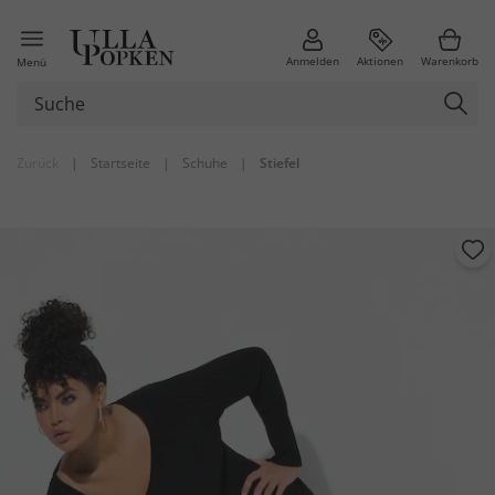
Anmelden
Aktionen
Warenkorb
Menü
Zurück
|
Startseite
|
Schuhe
|
Stiefel