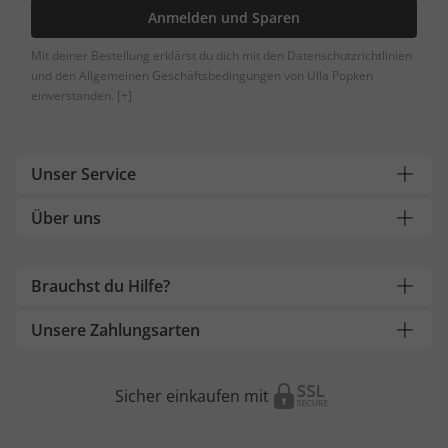
Anmelden und Sparen
Mit deiner Bestellung erklärst du dich mit den Datenschutzrichtlinien
und den Allgemeinen Geschäftsbedingungen von Ulla Popken
einverstanden.
[+]
Unser Service
Über uns
Brauchst du Hilfe?
Unsere Zahlungsarten
Sicher einkaufen mit