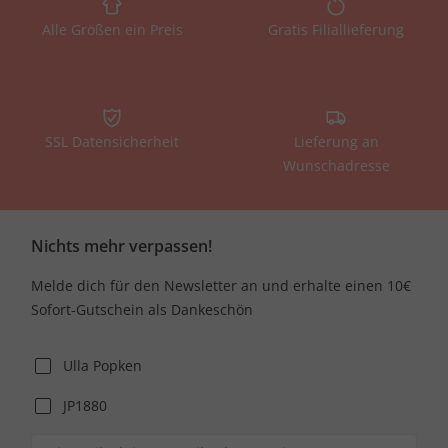
Alle Größen ein Preis
Gratis Filiallieferung
SSL Datensicherheit
Lieferung an
Wunschadresse
Nichts mehr verpassen!
Melde dich für den Newsletter an und erhalte einen 10€
Sofort-Gutschein als Dankeschön
Ulla Popken
JP1880