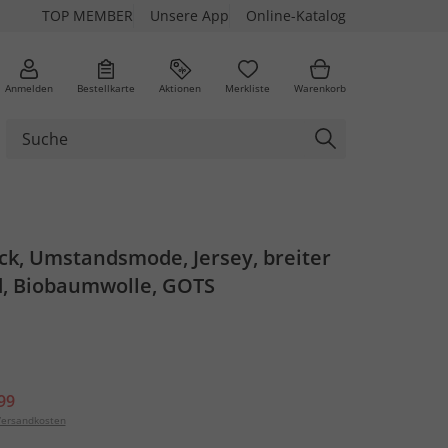
TOP MEMBER
Unsere App
Online-Katalog
Anmelden
Bestellkarte
Aktionen
Merkliste
Warenkorb
ck, Umstandsmode, Jersey, breiter
d, Biobaumwolle, GOTS
99
ersandkosten