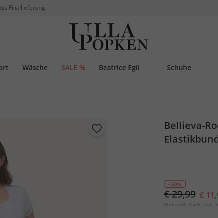
tis Filiallieferung
ort
Wäsche
SALE %
Beatrice Egli
Schuhe
Bellieva-Ro
Elastikbun
- 60%
€ 29,99
€ 11,
Preis inkl. MwSt. zzgl.
V