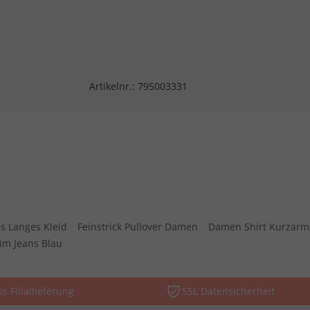
Artikelnr.:
795003331
s Langes Kleid
Feinstrick Pullover Damen
Damen Shirt Kurzarm
im Jeans Blau
is Filiallieferung
SSL Datensicherheit