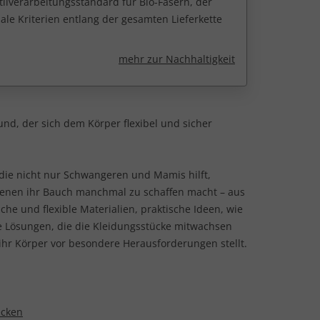
tilverarbeitungsstandard für Bio-Fasern, der
ale Kriterien entlang der gesamten Lieferkette
mehr zur Nachhaltigkeit
nd, der sich dem Körper flexibel und sicher
n, die nicht nur Schwangeren und Mamis hilft,
 denen ihr Bauch manchmal zu schaffen macht – aus
 und flexible Materialien, praktische Ideen, wie
 Lösungen, die die Kleidungsstücke mitwachsen
ie ihr Körper vor besondere Herausforderungen stellt.
ecken