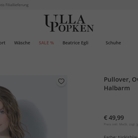
tis Filiallieferung
ort
Wäsche
SALE %
Beatrice Egli
Schuhe
Pullover, O
Halbarm
€ 49,99
Preis inkl. MwSt. zzgl.
V
Farbe:
türkisbla