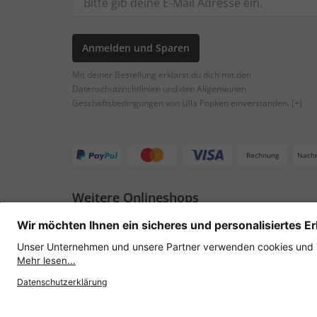
Anmelden und Sparen
Mit deiner Bestellung erklärst du dich mit den
Datenschutzrichtlinien und den Allgemeinen
Geschäftsbedingungen von Ulla Popken einverstanden.
[+]
Rechnung
Nach
Weitere Onlineshops
Österreich
Datenschutz
AGB
Widerruf erklären
Lie