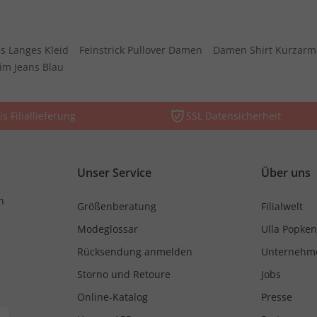
s Langes Kleid
Feinstrick Pullover Damen
Damen Shirt Kurzarm
im Jeans Blau
is Filiallieferung
SSL Datensicherheit
Unser Service
Über uns
n
Größenberatung
Filialwelt
Modeglossar
Ulla Popken
Rücksendung anmelden
Unternehm
Storno und Retoure
Jobs
Online-Katalog
Presse