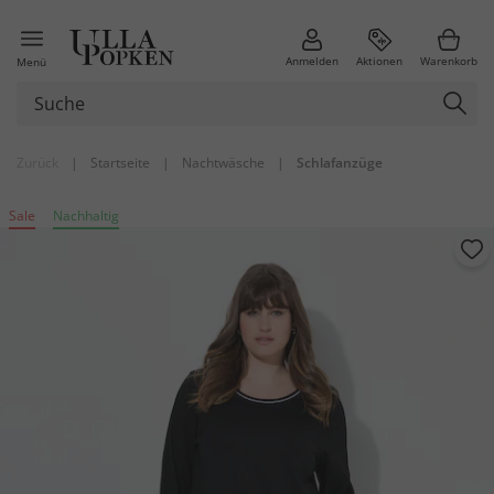
Anmelden
Aktionen
Warenkorb
Menü
Zurück
|
Startseite
|
Nachtwäsche
|
Schlafanzüge
Sale
Nachhaltig