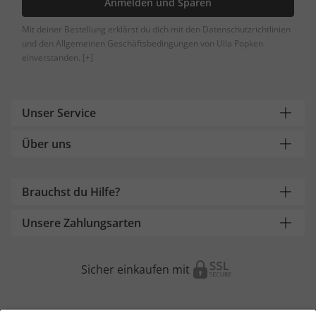
Anmelden und Sparen
Mit deiner Bestellung erklärst du dich mit den Datenschutzrichtlinien
und den Allgemeinen Geschäftsbedingungen von Ulla Popken
einverstanden.
[+]
Unser Service
Über uns
Brauchst du Hilfe?
Unsere Zahlungsarten
Sicher einkaufen mit