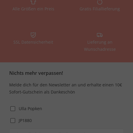
Alle Größen ein Preis
Gratis Filiallieferung
SSL Datensicherheit
Lieferung an
Wunschadresse
Nichts mehr verpassen!
Melde dich für den Newsletter an und erhalte einen 10€
Sofort-Gutschein als Dankeschön
Ulla Popken
JP1880