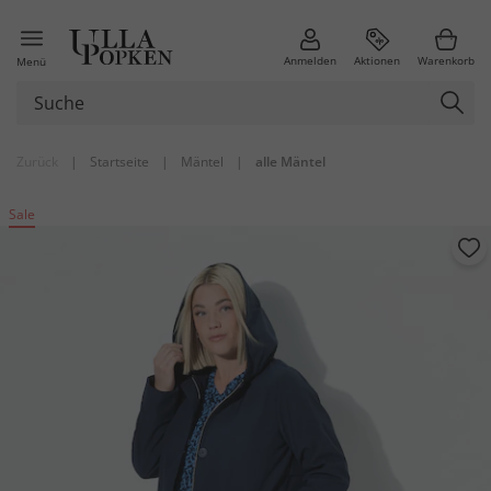
Anmelden
Aktionen
Warenkorb
Menü
Zurück
|
Startseite
|
Mäntel
|
alle Mäntel
Sale