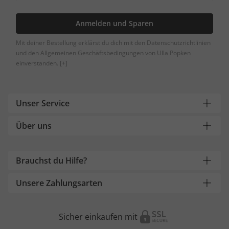
Anmelden und Sparen
Mit deiner Bestellung erklärst du dich mit den Datenschutzrichtlinien
und den Allgemeinen Geschäftsbedingungen von Ulla Popken
einverstanden.
[+]
Unser Service
Über uns
Brauchst du Hilfe?
Unsere Zahlungsarten
Sicher einkaufen mit