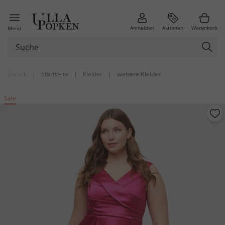
Anmelden
Aktionen
Warenkorb
Menü
Zurück
|
Startseite
|
Kleider
|
weitere Kleider
Sale