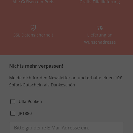
Alle Größen ein Preis
Gratis Filiallieferung
SSL Datensicherheit
Lieferung an
Wunschadresse
Nichts mehr verpassen!
Melde dich für den Newsletter an und erhalte einen 10€
Sofort-Gutschein als Dankeschön
Ulla Popken
JP1880