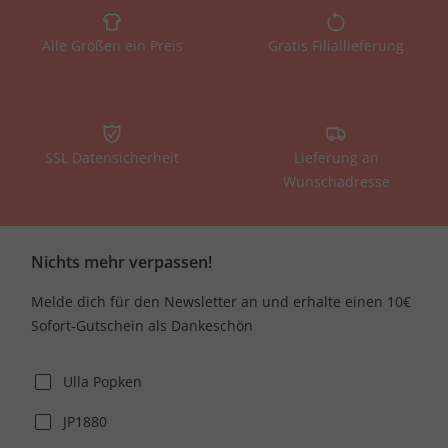
Alle Größen ein Preis
Gratis Filiallieferung
SSL Datensicherheit
Lieferung an
Wunschadresse
Nichts mehr verpassen!
Melde dich für den Newsletter an und erhalte einen 10€
Sofort-Gutschein als Dankeschön
Ulla Popken
JP1880