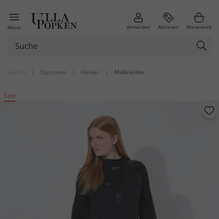
Anmelden
Aktionen
Warenkorb
Menü
Zurück
|
Startseite
|
Kleider
|
Midikleider
Sale