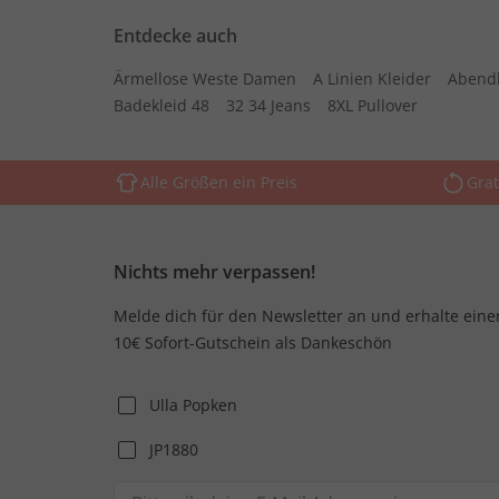
Entdecke auch
Ärmellose Weste Damen
A Linien Kleider
Abend
Badekleid 48
32 34 Jeans
8XL Pullover
Alle Größen ein Preis
Grat
Nichts mehr verpassen!
Melde dich für den Newsletter an und erhalte eine
10€ Sofort-Gutschein als Dankeschön
Ulla Popken
JP1880