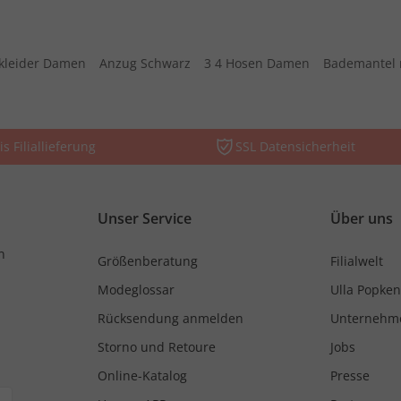
kleider Damen
Anzug Schwarz
3 4 Hosen Damen
Bademantel 
is Filiallieferung
SSL Datensicherheit
Unser Service
Über uns
n
Größenberatung
Filialwelt
Modeglossar
Ulla Popken
Rücksendung anmelden
Unternehm
Storno und Retoure
Jobs
Online-Katalog
Presse