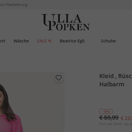
tis Filiallieferung
ort
Wäsche
SALE %
Beatrice Egli
Schuhe
Kleid , Rüs
Halbarm
- 60%
€ 59,99
€ 23,
Preis inkl. MwSt. zzgl.
V