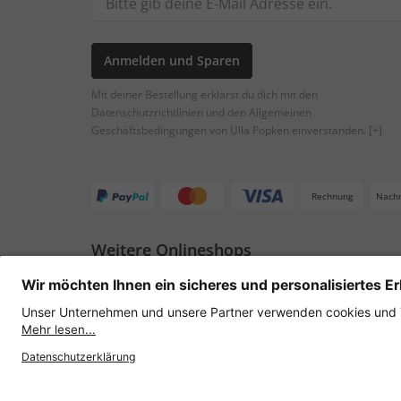
Anmelden und Sparen
Mit deiner Bestellung erklärst du dich mit den
Datenschutzrichtlinien und den Allgemeinen
Geschäftsbedingungen von Ulla Popken einverstanden.
[+]
Rechnung
Nach
Weitere Onlineshops
Österreich
Datenschutz
AGB
Widerruf erklären
Lie