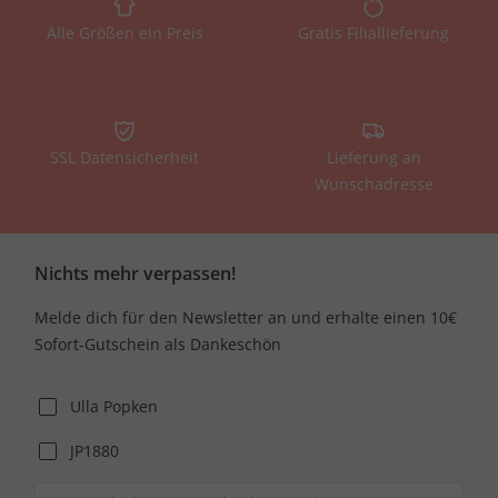
Alle Größen ein Preis
Gratis Filiallieferung
SSL Datensicherheit
Lieferung an
Wunschadresse
Nichts mehr verpassen!
Melde dich für den Newsletter an und erhalte einen 10€
Sofort-Gutschein als Dankeschön
Ulla Popken
JP1880