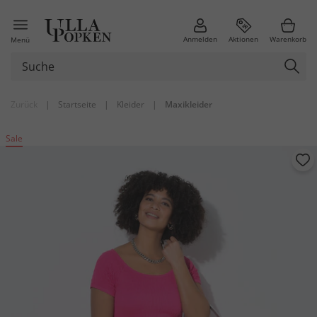
Anmelden
Aktionen
Warenkorb
Menü
Zurück
|
Startseite
|
Kleider
|
Maxikleider
Sale