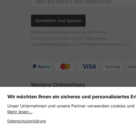
Anmelden und Sparen
Mit deiner Bestellung erklärst du dich mit den
Datenschutzrichtlinien und den Allgemeinen
Geschäftsbedingungen von Ulla Popken einverstanden.
[+]
Rechnung
Nach
Weitere Onlineshops
Österreich
Datenschutz
AGB
Widerruf erklären
Lie