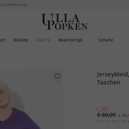
tis Filiallieferung
ort
Wäsche
SALE %
Beatrice Egli
Schuhe
Jerseykleid,
Taschen
- 50%
€ 89,99
€ 44,
Preis inkl. MwSt. zzgl.
V