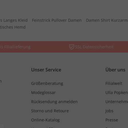
s Langes Kleid
Feinstrick Pullover Damen
Damen Shirt Kurzarm
stisches Hemd
is Filiallieferung
SSL Datensicherheit
Unser Service
Über uns
n
Größenberatung
Filialwelt
Modeglossar
Ulla Popken
Rücksendung anmelden
Unternehm
Storno und Retoure
Jobs
Online-Katalog
Presse