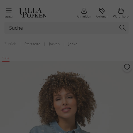
Anmelden
Aktionen
Warenkorb
Menü
Zurück
|
Startseite
|
Jacken
|
Jacke
Sale