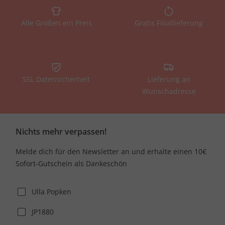
Alle Größen ein Preis
Gratis Filiallieferung
SSL Datensicherheit
Lieferung an
Wunschadresse
Nichts mehr verpassen!
Melde dich für den Newsletter an und erhalte einen 10€
Sofort-Gutschein als Dankeschön
Ulla Popken
JP1880