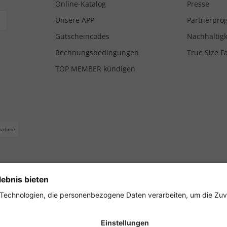
Online-Katalog
Presse
Unsere APP
Partnerpr
Gutscheincodes
Nachhaltigk
Rechnungsbedingungen
True Size F
TOP MEMBER kündigen
nahme