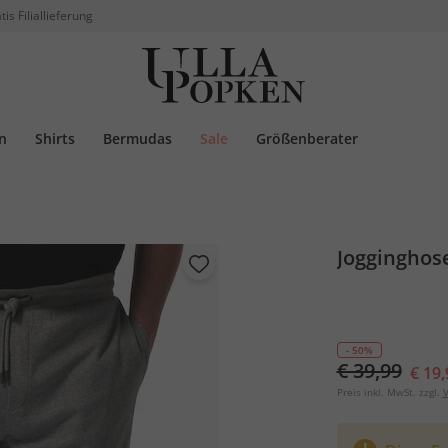
tis Filiallieferung
n
Shirts
Bermudas
Sale
Größenberater
Jogginghose
- 50%
€ 39,99
€ 19,
Preis inkl. MwSt. zzgl.
V