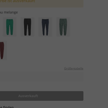
rbe ist ausverkauft
au melange
Größentabelle
Ausverkauft
ale finden