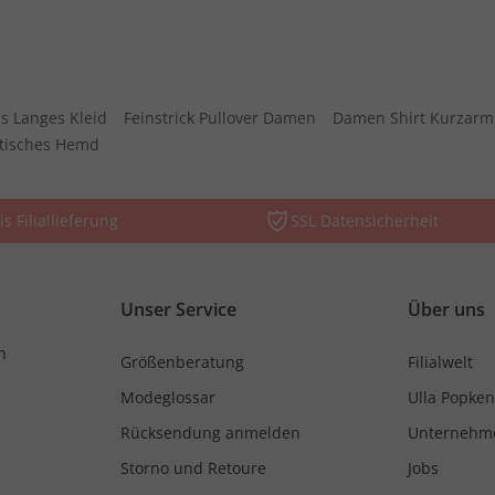
s Langes Kleid
Feinstrick Pullover Damen
Damen Shirt Kurzarm
stisches Hemd
is Filiallieferung
SSL Datensicherheit
Unser Service
Über uns
n
Größenberatung
Filialwelt
Modeglossar
Ulla Popken
Rücksendung anmelden
Unternehm
Storno und Retoure
Jobs