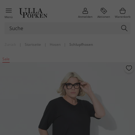
Anmelden
Aktionen
Warenkorb
Menü
Zurück
|
Startseite
|
Hosen
|
Schlupfhosen
Sale