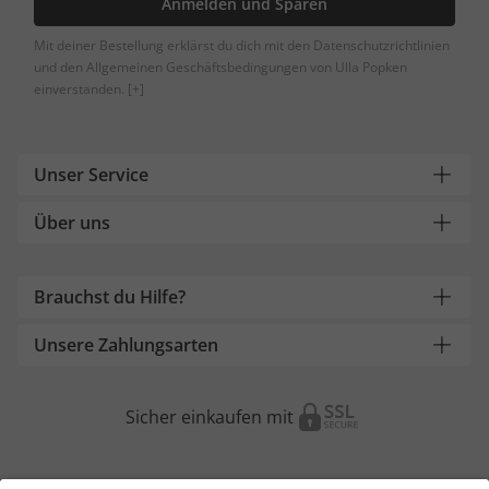
Anmelden und Sparen
Mit deiner Bestellung erklärst du dich mit den Datenschutzrichtlinien
und den Allgemeinen Geschäftsbedingungen von Ulla Popken
einverstanden.
[+]
Unser Service
Über uns
Brauchst du Hilfe?
Unsere Zahlungsarten
Sicher einkaufen mit