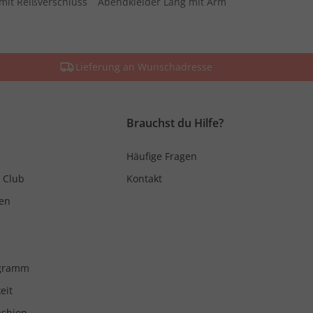
mit Reißverschluss
Abendkleider Lang mit Arm
Lieferung an Wunschadresse
Brauchst du Hilfe?
Häufige Fragen
 Club
Kontakt
en
ogramm
eit
ashion