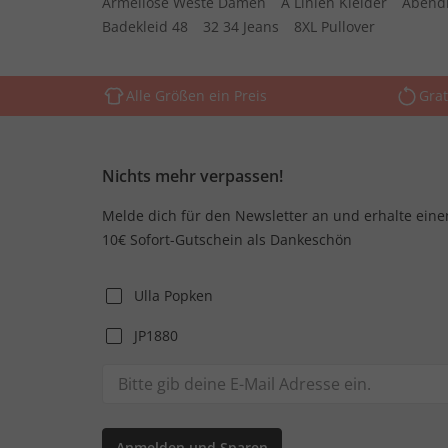
Ärmellose Weste Damen
A Linien Kleider
Abend
Badekleid 48
32 34 Jeans
8XL Pullover
Alle Größen ein Preis
Grat
Nichts mehr verpassen!
Melde dich für den Newsletter an und erhalte eine
10€ Sofort-Gutschein als Dankeschön
Ulla Popken
JP1880
Anmelden und Sparen