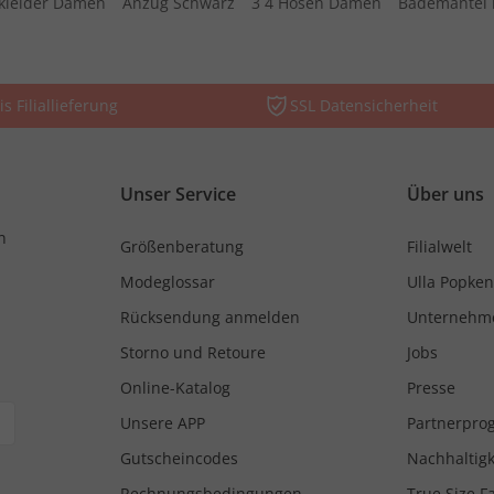
kleider Damen
Anzug Schwarz
3 4 Hosen Damen
Bademantel 
is Filiallieferung
SSL Datensicherheit
Unser Service
Über uns
n
Größenberatung
Filialwelt
Modeglossar
Ulla Popken
Rücksendung anmelden
Unternehm
Storno und Retoure
Jobs
Online-Katalog
Presse
Unsere APP
Partnerpr
Gutscheincodes
Nachhaltigk
Rechnungsbedingungen
True Size F