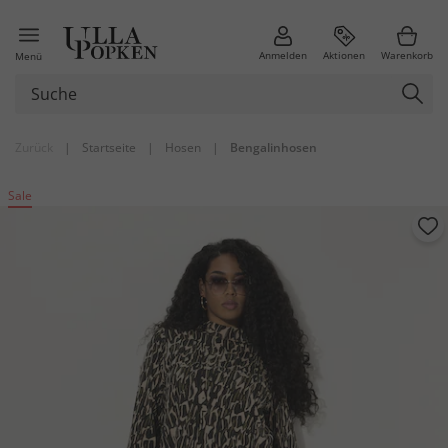
Anmelden
Aktionen
Warenkorb
Menü
Zurück
|
Startseite
|
Hosen
|
Bengalinhosen
Sale