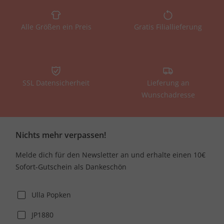
Alle Größen ein Preis
Gratis Filiallieferung
SSL Datensicherheit
Lieferung an
Wunschadresse
Nichts mehr verpassen!
Melde dich für den Newsletter an und erhalte einen 10€
Sofort-Gutschein als Dankeschön
Ulla Popken
JP1880