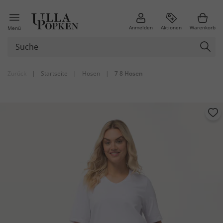
Anmelden
Aktionen
Warenkorb
Menü
Zurück
|
Startseite
|
Hosen
|
7 8 Hosen