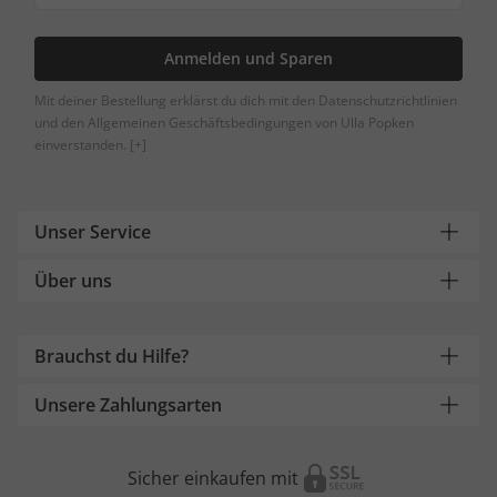
Anmelden und Sparen
Mit deiner Bestellung erklärst du dich mit den Datenschutzrichtlinien
und den Allgemeinen Geschäftsbedingungen von Ulla Popken
einverstanden.
[+]
Unser Service
Über uns
Brauchst du Hilfe?
Unsere Zahlungsarten
Sicher einkaufen mit