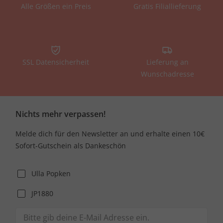
Alle Größen ein Preis
Gratis Filiallieferung
SSL Datensicherheit
Lieferung an
Wunschadresse
Nichts mehr verpassen!
Melde dich für den Newsletter an und erhalte einen 10€
Sofort-Gutschein als Dankeschön
Ulla Popken
JP1880